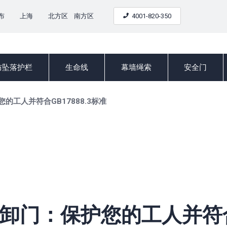
布
上海
北方区 南方区
4001-820-350
防坠落护栏
生命线
幕墙绳索
安全门
的工人并符合GB17888.3标准
卸门：保护您的工人并符