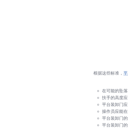
根据这些标准，
平
在可能的坠落
扶手的高度应
平台装卸门应
操作员应能在
平台装卸门的
平台装卸门的