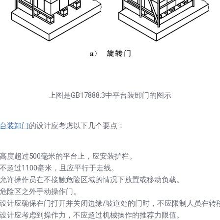
上图是GB17888.3中平台装卸门的图示
台装卸门
的设计应考虑以下几个要点：
高度超过500毫米的平台上，应安装护栏。
不超过1100毫米，且应平行于走线。
允许操作员在不接触危险区域的情况下放置或移动负载。
危险区之外手动操作门。
设计应确保在门打开并关闭边缘/坡道处的门时，不应限制人员在转
设计应考虑到操作力，不应超过机械操作的推荐力限值。