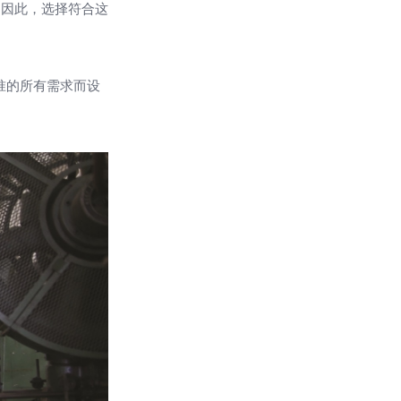
。因此，选择符合这
标准的所有需求而设