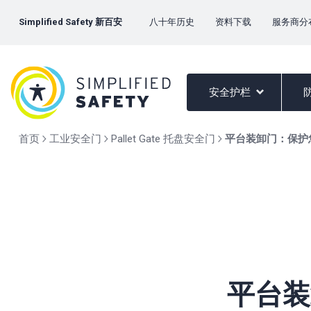
Simplified Safety 新百安
八十年历史
资料下载
服务商分
安全护栏
首页
工业安全门
Pallet Gate 托盘安全门
平台装卸门：保护您
平台装