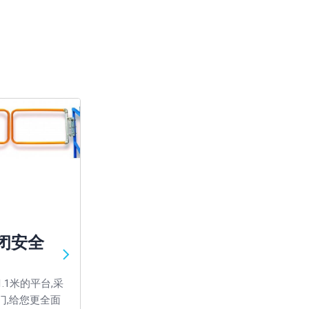
闭安全
.1米的平台,采
门,给您更全面