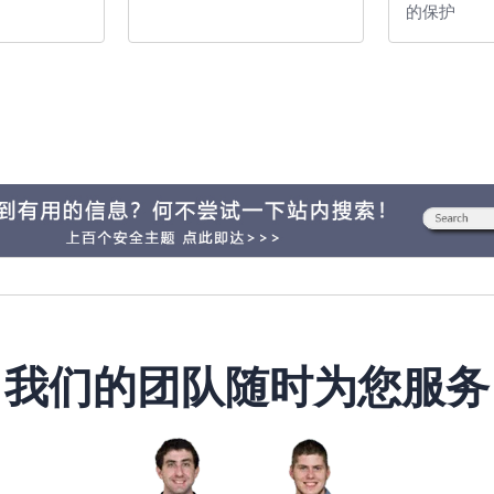
的保护
我们的团队随时为您服务