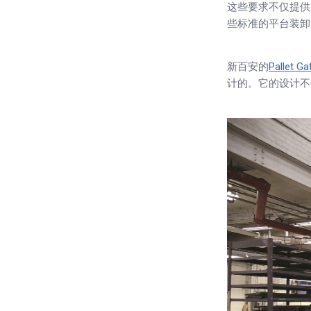
这些要求不仅提供
些标准的平台装卸
新百安的
Pallet
计的。它的设计不