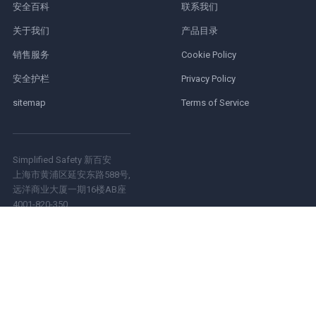
安全百科
联系我们
关于我们
产品目录
销售服务
Cookie Policy
安全护栏
Privacy Policy
sitemap
Terms of Service
Simplified Safety 新百安
上海市黄浦区延安东路588号,
远洋商业大厦一期16楼AB座
4001-820-350
© 2026 铠易商贸(上海)有限公司. All Rights Reserved.
沪ICP备14004026
号-4
沪公网安备 31010102006176号
电子营业执照