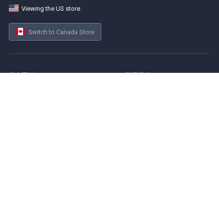
Viewing the US store
Switch to Canada Store
安全百科
联系我们
关于我们
产品目录
销售服务
Cookie Policy
安全护栏
Privacy Policy
sitemap
Terms of Service
Simplified Safety 新百安
上海市黄浦区延安东路588号,
远洋商业大厦一期16楼AB座
4001-820-350