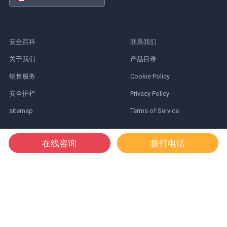
安全百科
联系我们
关于我们
产品目录
销售服务
Cookie Policy
安全护栏
Privacy Policy
sitemap
Terms of Service
在线咨询
拨打电话
Simplified Safety 新百安
上海市黄浦区延安东路588号,
远洋商业大厦一期16楼AB座
4001-820-350
© 2026 铠易商贸(上海)有限公司. All Rights Reserved.
沪ICP备14004026
号-4