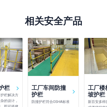
相关安全产品
护栏
工厂车间防撞
工厂楼
护栏
坡护栏
台护栏解决方
繁杂的设计，
防撞护栏符合OSHA标准
新百安多样
图，即可搭建