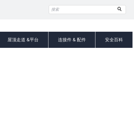
屋顶走道 &平台
连接件 & 配件
安全百科