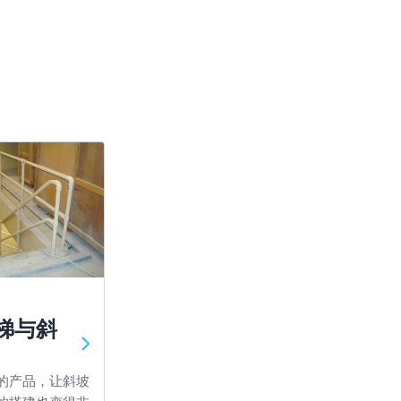
梯与斜
的产品，让斜坡