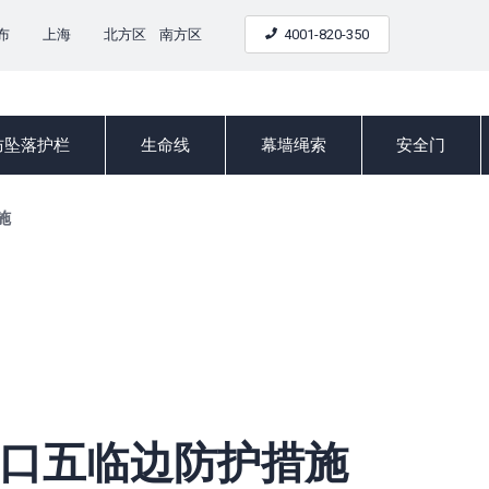
布
上海
北方区 南方区
4001-820-350
防坠落护栏
生命线
幕墙绳索
安全门
施
口五临边防护措施